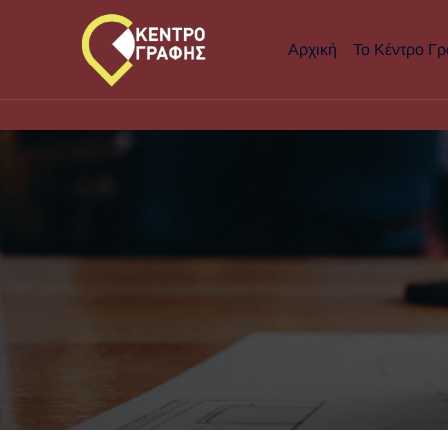
Αρχική
Το Κέντρο Γ