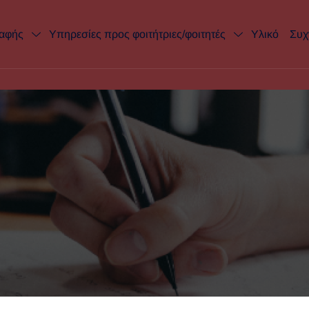
ραφής
Υπηρεσίες προς φοιτήτριες/φοιτητές
Υλικό
Συχ