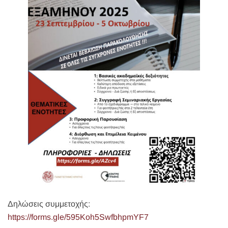
Δηλώσεις συμμετοχής:
https://forms.gle/595Koh5SwfbhpmYF7